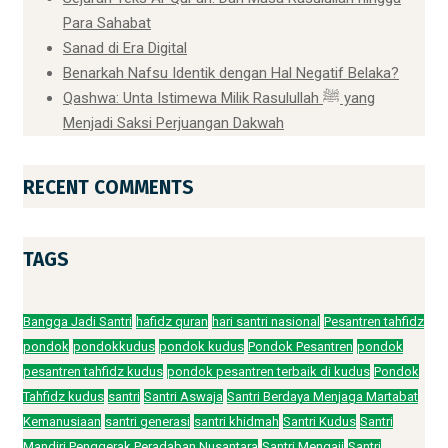
Para Sahabat
Sanad di Era Digital
Benarkah Nafsu Identik dengan Hal Negatif Belaka?
Qashwa: Unta Istimewa Milik Rasulullah ﷺ yang
Menjadi Saksi Perjuangan Dakwah
RECENT COMMENTS
TAGS
Bangga Jadi Santri
hafidz quran
hari santri nasional
Pesantren tahfidz
pondok
pondokkudus
pondok kudus
Pondok Pesantren
pondok
pesantren tahfidz kudus
pondok pesantren terbaik di kudus
Pondok
Tahfidz kudus
santri
Santri Aswaja
Santri Berdaya Menjaga Martabat
Kemanusiaan
santri generasi
santri khidmah
Santri Kudus
Santri
Mandiri Penggerak Peradaban Nusantara
Santri Mengaji
Santri