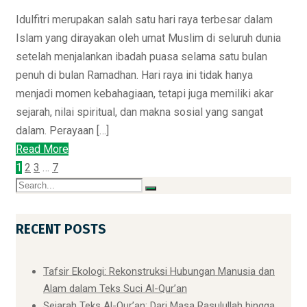
Idulfitri merupakan salah satu hari raya terbesar dalam
Islam yang dirayakan oleh umat Muslim di seluruh dunia
setelah menjalankan ibadah puasa selama satu bulan
penuh di bulan Ramadhan. Hari raya ini tidak hanya
menjadi momen kebahagiaan, tetapi juga memiliki akar
sejarah, nilai spiritual, dan makna sosial yang sangat
dalam. Perayaan […]
Read More
1
2
3
…
7
RECENT POSTS
Tafsir Ekologi: Rekonstruksi Hubungan Manusia dan
Alam dalam Teks Suci Al-Qur’an
Sejarah Teks Al-Qur’an: Dari Masa Rasulullah hingga