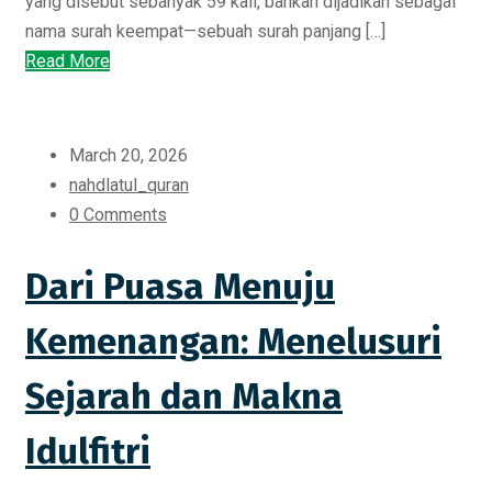
yang disebut sebanyak 59 kali, bahkan dijadikan sebagai
nama surah keempat—sebuah surah panjang […]
Read More
March 20, 2026
nahdlatul_quran
0 Comments
Dari Puasa Menuju
Kemenangan: Menelusuri
Sejarah dan Makna
Idulfitri