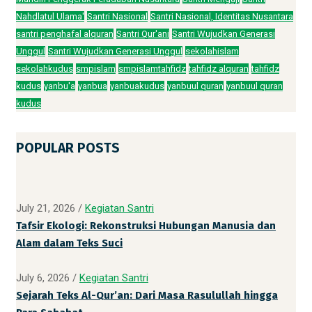
Nahdlatul Ulama'
Santri Nasional
Santri Nasional, Identitas Nusantara
santri penghafal alquran
Santri Qur'ani
Santri Wujudkan Generasi
Unggul
Santri Wujudkan Generasi Unggul
sekolahislam
sekolahkudus
smpislam
smpislamtahfidz
tahfidz alquran
tahfidz
kudus
yanbu'a
yanbua
yanbuakudus
yanbuul quran
yanbuul quran
kudus
POPULAR POSTS
July 21, 2026
/
Kegiatan Santri
Tafsir Ekologi: Rekonstruksi Hubungan Manusia dan
Alam dalam Teks Suci
July 6, 2026
/
Kegiatan Santri
Sejarah Teks Al-Qur’an: Dari Masa Rasulullah hingga