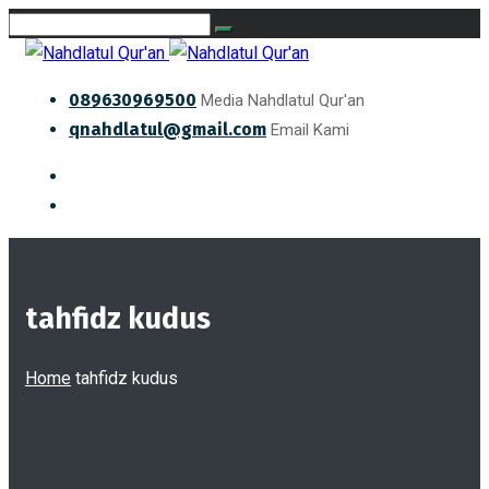
089630969500
Media Nahdlatul Qur'an
qnahdlatul@gmail.com
Email Kami
tahfidz kudus
Home
tahfidz kudus