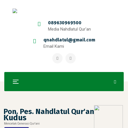
089630969500
Media Nahdlatul Qur'an
qnahdlatul@gmail.com
Email Kami
Pon. Pes. Nahdlatul Qur'an
Kudus
Mencetak Generasi Qur'ani