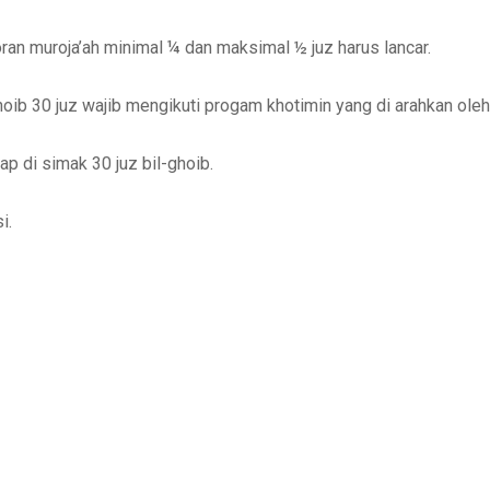
oran muroja’ah minimal ¼ dan maksimal ½ juz harus lancar.
hoib 30 juz wajib mengikuti progam khotimin yang di arahkan ole
p di simak 30 juz bil-ghoib.
i.