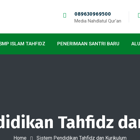
089630969500
Media Nahdlatul Qur'an
SMP ISLAM TAHFIDZ
PENERIMAAN SANTRI BARU
AL
idikan Tahfidz d
Home
Sistem Pendidikan Tahfidz dan Kurikulum