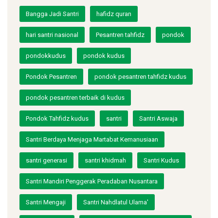
Bangga Jadi Santri
hafidz quran
hari santri nasional
Pesantren tahfidz
pondok
pondokkudus
pondok kudus
Pondok Pesantren
pondok pesantren tahfidz kudus
pondok pesantren terbaik di kudus
Pondok Tahfidz kudus
santri
Santri Aswaja
Santri Berdaya Menjaga Martabat Kemanusiaan
santri generasi
santri khidmah
Santri Kudus
Santri Mandiri Penggerak Peradaban Nusantara
Santri Mengaji
Santri Nahdlatul Ulama'