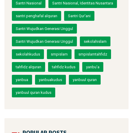
Santri Nasional
Santri Nasional, Identitas Nusantara
santri penghafal alquran
Santri Qur'ani
Santri Wujudkan Generasi Unggul
Santri Wujudkan Generasi Unggul
sekolahislam
sekolahkudus
smpislam
smpislamtahfidz
tahfidz alquran
tahfidz kudus
yanbu'a
yanbua
yanbuakudus
yanbuul quran
yanbuul quran kudus
POPULAR POSTS