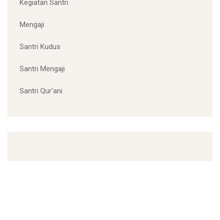
CATEGORIES
Dawuh Guru
hari santri nasional
Kegiatan Santri
Mengaji
Santri Kudus
Santri Mengaji
Santri Qur'ani