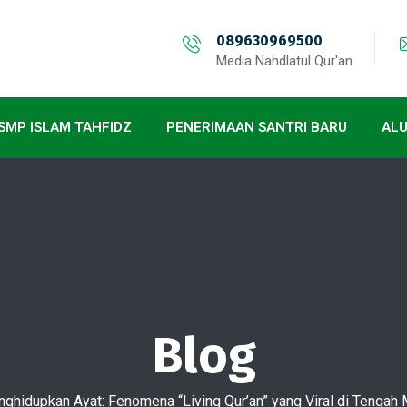
089630969500
Media Nahdlatul Qur'an
SMP ISLAM TAHFIDZ
PENERIMAAN SANTRI BARU
AL
Blog
ghidupkan Ayat: Fenomena “Living Qur’an” yang Viral di Tengah 