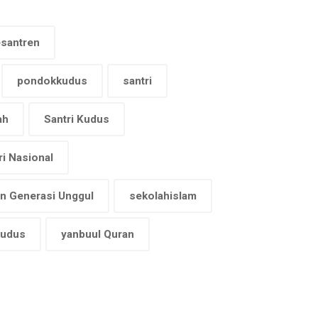
santren
pondokkudus
santri
ah
Santri Kudus
ri Nasional
an Generasi Unggul
sekolahislam
kudus
yanbuul Quran