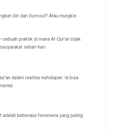
gkan diri dari
burnout
? Atau mungkin
—sebuah praktik di mana Al-Qur’an tidak
masyarakat sehari-hari.
r’an dalam realitas kehidupan. Ia bisa
mental.
kut adalah beberapa fenomena yang paling