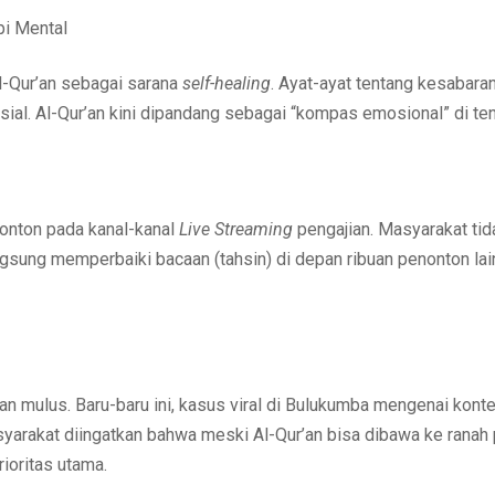
api Mental
Al-Qur’an sebagai sarana
self-healing
. Ayat-ayat tentang kesabaran
ial. Al-Qur’an kini dipandang sebagai “kompas emosional” di teng
onton pada kanal-kanal
Live Streaming
pengajian. Masyarakat tida
 langsung memperbaiki bacaan (tahsin) di depan ribuan penonton l
lan mulus. Baru-baru ini, kasus viral di Bulukumba mengenai ko
yarakat diingatkan bahwa meski Al-Qur’an bisa dibawa ke ranah 
rioritas utama.