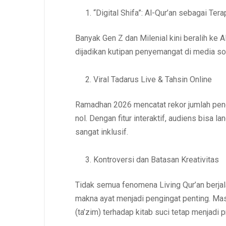
“Digital Shifa”: Al-Qur’an sebagai Ter
Banyak Gen Z dan Milenial kini beralih ke 
dijadikan kutipan penyemangat di media sos
Viral Tadarus Live & Tahsin Online
Ramadhan 2026 mencatat rekor jumlah pen
nol. Dengan fitur interaktif, audiens bisa
sangat inklusif.
Kontroversi dan Batasan Kreativitas
Tidak semua fenomena Living Qur’an berja
makna ayat menjadi pengingat penting. Mas
(ta’zim) terhadap kitab suci tetap menjadi p