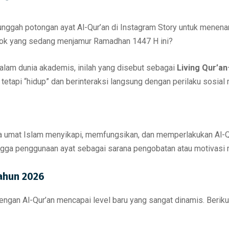
nggah potongan ayat Al-Qur’an di Instagram Story untuk menenan
ikTok yang sedang menjamur Ramadhan 1447 H ini?
alam dunia akademis, inilah yang disebut sebagai
Living Qur’an
 tetapi “hidup” dan berinteraksi langsung dengan perilaku sosial 
ra umat Islam menyikapi, memfungsikan, dan memperlakukan Al-Qu
 hingga penggunaan ayat sebagai sarana pengobatan atau motivasi 
Tahun 2026
 dengan Al-Qur’an mencapai level baru yang sangat dinamis. Beri