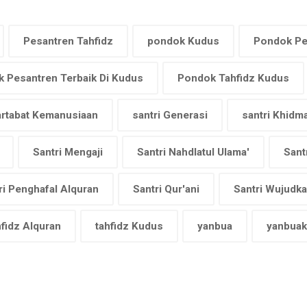
Pesantren Tahfidz
pondok Kudus
Pondok Pe
 Pesantren Terbaik Di Kudus
Pondok Tahfidz Kudus
artabat Kemanusiaan
santri Generasi
santri Khidm
Santri Mengaji
Santri Nahdlatul Ulama'
Sant
ri Penghafal Alquran
Santri Qur'ani
Santri Wujudk
hfidz Alquran
tahfidz Kudus
yanbua
yanbua