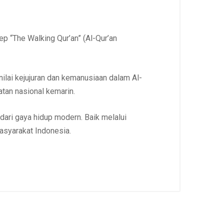
 “The Walking Qur’an” (Al-Qur’an
nilai kejujuran dan kemanusiaan dalam Al-
atan nasional kemarin.
 dari gaya hidup modern. Baik melalui
masyarakat Indonesia.