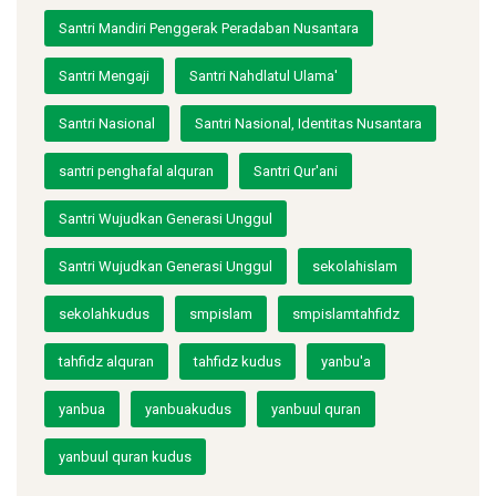
Santri Mandiri Penggerak Peradaban Nusantara
Santri Mengaji
Santri Nahdlatul Ulama'
Santri Nasional
Santri Nasional, Identitas Nusantara
santri penghafal alquran
Santri Qur'ani
Santri Wujudkan Generasi Unggul
Santri Wujudkan Generasi Unggul
sekolahislam
sekolahkudus
smpislam
smpislamtahfidz
tahfidz alquran
tahfidz kudus
yanbu'a
yanbua
yanbuakudus
yanbuul quran
yanbuul quran kudus