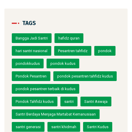
TAGS
Bangga Jadi Santri
hafidz quran
hari santri nasional
Pesantren tahfidz
pondok
pondokkudus
pondok kudus
Pondok Pesantren
pondok pesantren tahfidz kudus
pondok pesantren terbaik di kudus
Pondok Tahfidz kudus
santri
Santri Aswaja
Santri Berdaya Menjaga Martabat Kemanusiaan
santri generasi
santri khidmah
Santri Kudus