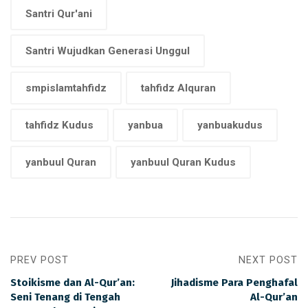
Santri Qur'ani
Santri Wujudkan Generasi Unggul
smpislamtahfidz
tahfidz Alquran
tahfidz Kudus
yanbua
yanbuakudus
yanbuul Quran
yanbuul Quran Kudus
PREV POST
NEXT POST
Stoikisme dan Al-Qur’an:
Jihadisme Para Penghafal
Seni Tenang di Tengah
Al-Qur’an