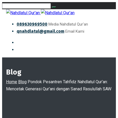
089630969500
Media Nahdlatul Qur'an
qnahdlatul@gmail.com
Email Kami
Blog
Home
Blog
Pondok Pesantren Tahfidz Nahdlatul Qur’an:
Mencetak Generasi Qur’ani dengan Sanad Rasulullah SAW