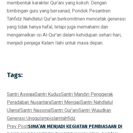
membentuk karakter Qur’ani yang kokoh. Dengan
bimbingan guru yang bersanad, Pondok Pesantren
Tahfidz Nahdlatul Qur’an berkomitmen mencetak generasi
yang tidak hanya hafal, tetapi juga memahami dan
mengamalkan isi Al-Qur’an dalam kehidupan sehari-hari,
menjadi penjaga Kalam Ilahi untuk masa depan.
Tags:
Santri Aswaja
Santri Kudus
Santri Mandiri Penggerak
Peradaban Nusantara
Santri Mengaji
Santri Nahdlatul
Ulama'
Santri Nasional
Santri Qur'ani
Santri Wujudkan
Generasi Unggul
smpislamtahfidz
Prev Post
SIMA’AN MENJADI KEGIATAN PEMBIASAAN DI