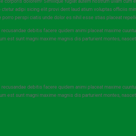
sse corporis dolorem! Similique fugiat autem nostrum ullam cum 
tetur adipi sicing elit provi dent laud atium voluptas officiis mi
orro perspi ciatis unde dolor es nihil esse stias placeat repe
ae recusandae debitis facere quidem animi placeat maxime cuuntur
cum est sunt magni maxime magnis dis parturient montes, nascet
ae recusandae debitis facere quidem animi placeat maxime cuuntur
cum est sunt magni maxime magnis dis parturient montes, nascet