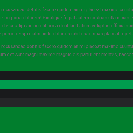
ae recusandae debitis facere quidem animi placeat maxime cuuntur
sse corporis dolorem! Similique fugiat autem nostrum ullam cum 
tetur adipi sicing elit provi dent laud atium voluptas officiis mi
orro perspi ciatis unde dolor es nihil esse stias placeat repe
ae recusandae debitis facere quidem animi placeat maxime cuuntur
cum est sunt magni maxime magnis dis parturient montes, nascet