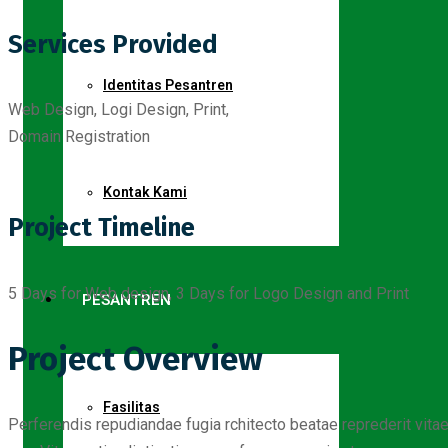
Services Provided
Identitas Pesantren
Web Design, Logi Design, Print,
Domain Registration
Kontak Kami
Project Timeline
5 Days for Web design, 3 Days for Logo Design and Print
PESANTREN
Project Overview
Fasilitas
Perferendis repudiandae fugia rchitecto beatae reprederit vit