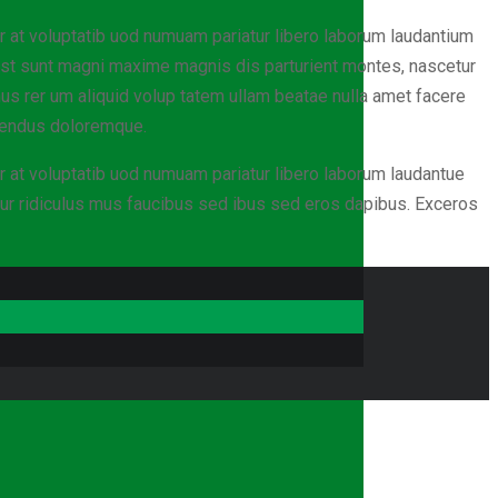
 at voluptatib uod numuam pariatur libero laborum laudantium
est sunt magni maxime magnis dis parturient montes, nascetur
nus rer um aliquid volup tatem ullam beatae nulla amet facere
llendus doloremque.
 at voluptatib uod numuam pariatur libero laborum laudantue
ur ridiculus mus faucibus sed ibus sed eros dapibus. Exceros