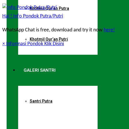
Khotmil Qur’an Putra
Hai !
Info Pondok Putra/Putri
WhatsApp Chat is free, download and try it now
here!
Khotmil Qur’an Putri
×
Informasi Pondok Klik Disini
GALERI SANTRI
Santri Putra