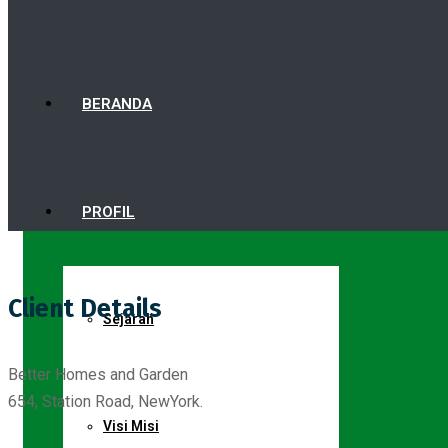
BERANDA
PROFIL
Client Details
Sejarah
Better Homes and Garden
654, Station Road, NewYork.
Visi Misi