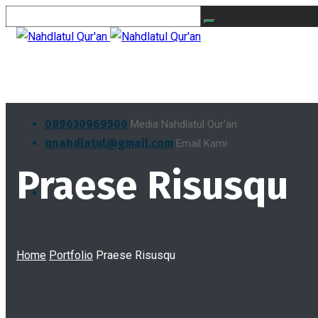
089630969500
Media Nahdlatul Qur'an
qnahdlatul@gmail.com
Email Kami
Praese Risusqu
Home
Portfolio
Praese Risusqu