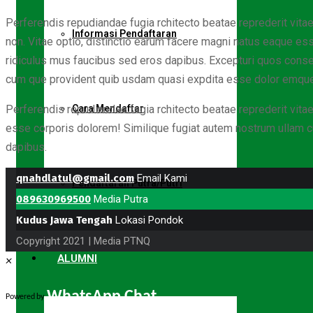
Perferendis repudiandae fugia rchitecto beatae reprederit vit
Informasi Pendaftaran
non. Vitae optio, distinctio earum facere magni natus eaque e
ridiculus mus faucibus sed eros dapibus. Excepturi quos conse c
cum que provident quib usdam quasi expdita esse dolor emque p
Perferendis repudiandae fugia rchitecto beatae reprederit vit
Cara Mendaftar
esse corporis dolorem! Similique fugiat autem nostrum ullam 
dapibus.
qnahdlatul@gmail.com
Email Kami
Pendaftaran Putra/Putri
089630969500
Media Putra
Kudus Jawa Tengah
Lokasi Pondok
Copyright 2021 | Media PTNQ
ALUMNI
×
WhatsApp Chat
Powered by