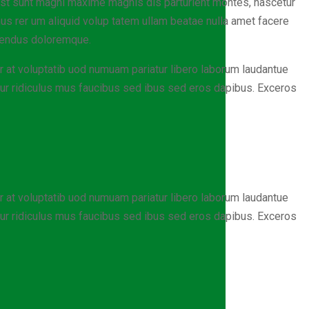
est sunt magni maxime magnis dis parturient montes, nascetur
nus rer um aliquid volup tatem ullam beatae nulla amet facere
llendus doloremque.
 at voluptatib uod numuam pariatur libero laborum laudantue
ur ridiculus mus faucibus sed ibus sed eros dapibus. Exceros
 at voluptatib uod numuam pariatur libero laborum laudantue
ur ridiculus mus faucibus sed ibus sed eros dapibus. Exceros