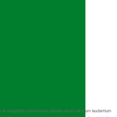
 at voluptatib uod numuam pariatur libero laborum laudantium